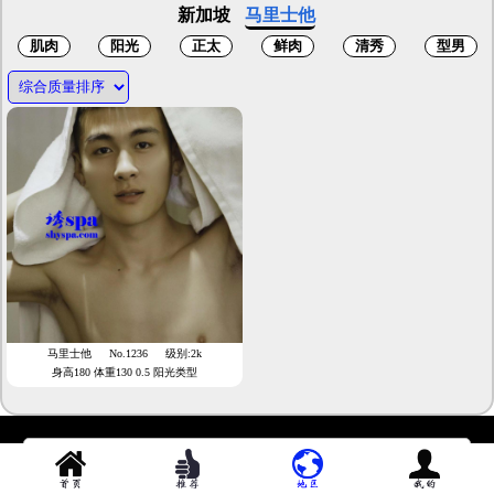
新加坡
马里士他
马里士他
No.1236
级别:2k
身高180 体重130 0.5 阳光类型
手机呼叫