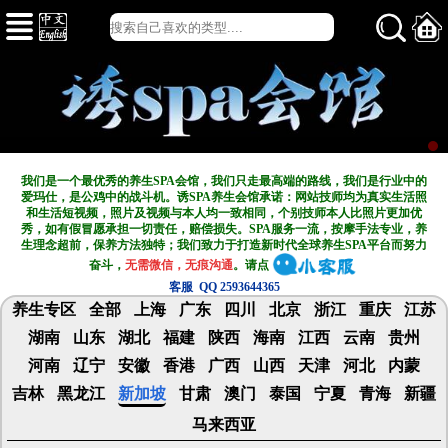
我们是一个最优秀的养生SPA会馆，我们只走最高端的路线，我们是行业中的
爱玛仕，是公鸡中的战斗机。诱SPA养生会馆承诺：网站技师均为真实生活照
和生活短视频，照片及视频与本人均一致相同，个别技师本人比照片更加优
秀，如有假冒愿承担一切责任，赔偿损失。SPA服务一流，按摩手法专业，养
生理念超前，保养方法独特；我们致力于打造新
时代全球养生SPA平台而努力
奋斗，
无需微信，无痕沟通
。请点
客服 QQ 2593644365
养生专区
全部
上海
广东
四川
北京
浙江
重庆
江苏
湖南
山东
湖北
福建
陕西
海南
江西
云南
贵州
河南
辽宁
安徽
香港
广西
山西
天津
河北
内蒙
吉林
黑龙江
新加坡
甘肃
澳门
泰国
宁夏
青海
新疆
马来西亚