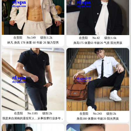
在贵阳
No.549
级别:1.2k
在贵阳
No.42
级别:1.6k
林凡 身高 178 体重 60 年龄 26 魅力型男
身高175 体重63 年龄26 气质 阳光男孩
在贵阳
No.1185
级别:2k
在贵阳
No.243
级别:2k
我是来自湖南的退役军人，从事按摩行业多年，
身高180 体重66 年龄20 阳光男孩
手法独特且专业，喜欢健身，本人阳光帅气爷
们，肌肉猛男