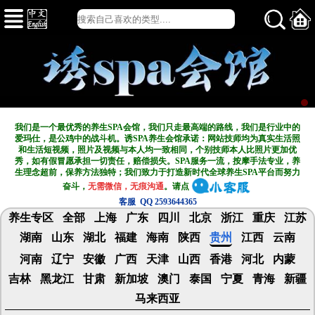
我们是一个最优秀的养生SPA会馆，我们只走最高端的路线，我们是行业中的
爱玛仕，是公鸡中的战斗机。诱SPA养生会馆承诺：网站技师均为真实生活照
和生活短视频，照片及视频与本人均一致相同，个别技师本人比照片更加优
秀，如有假冒愿承担一切责任，赔偿损失。SPA服务一流，按摩手法专业，养
生理念超前，保养方法独特；我们致力于打造新
时代全球养生SPA平台而努力
奋斗，
无需微信，无痕沟通
。请点
客服 QQ 2593644365
养生专区
全部
上海
广东
四川
北京
浙江
重庆
江苏
湖南
山东
湖北
福建
海南
陕西
贵州
江西
云南
河南
辽宁
安徽
广西
天津
山西
香港
河北
内蒙
吉林
黑龙江
甘肃
新加坡
澳门
泰国
宁夏
青海
新疆
马来西亚