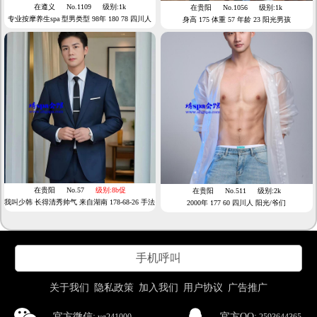
在遵义
No.1109
级别:1k
在贵阳
No.1056
级别:1k
专业按摩养生spa 型男类型 98年 180 78 四川人
身高 175 体重 57 年龄 23 阳光男孩
直男
在贵阳
No.57
级别:8b促
在贵阳
No.511
级别:2k
我叫少韩 长得清秀帅气 来自湖南 178-68-26 手法
2000年 177 60 四川人 阳光/爷们
专业 擅长精油SPA
手机呼叫
关于我们
隐私政策
加入我们
用户协议
广告推广
官方微信:
官方QQ: