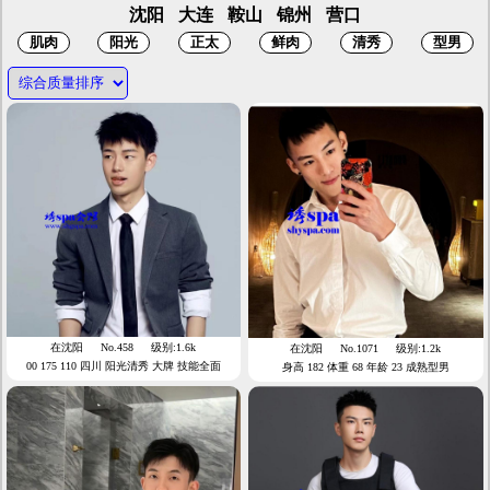
沈阳
大连
鞍山
锦州
营口
在沈阳
No.458
级别:1.6k
在沈阳
No.1071
级别:1.2k
00 175 110 四川 阳光清秀 大牌 技能全面
身高 182 体重 68 年龄 23 成熟型男