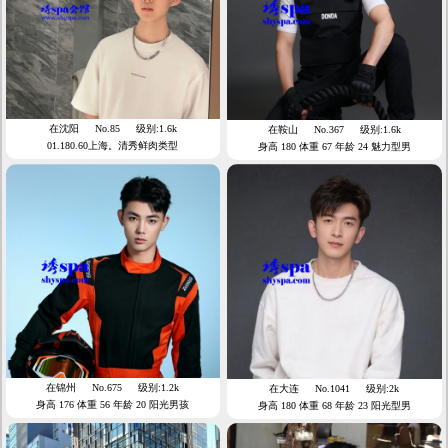
在沈阳
No.85
级别:1.6k
在鞍山
No.367
级别:1.6k
01.180.60上海。清秀鲜肉类型
身高 180 体重 67 年龄 24 魅力型男
在锦州
No.675
级别:1.2k
在大连
No.1041
级别:2k
身高 176 体重 56 年龄 20 阳光男孩
身高 180 体重 68 年龄 23 阳光型男