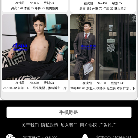
在沈阳
No.835
级别:2k
在沈阳
No.497
级别:2k
身高 178 体重 65 年龄 25 肌肉型男
身高 182 体重 70 年龄 22 魅力型男
在沈阳
No.669
级别:2k
在沈阳
No.130
级别:1.6k
23-180-58*来自山东，阳光类型，推特博主。身
98年183 68 东北人 模特 阳光型男 本月广东，下
材高瘦。薄肌男孩
月待定
手机呼叫
关于我们
隐私政策
加入我们
用户协议
广告推广
官方微信:
官方QQ: