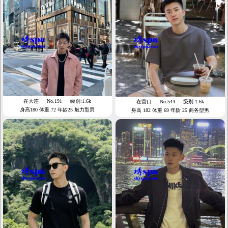
在大连
No.191
级别:1.6k
在营口
No.544
级别:1.6k
身高180 体重 72 年龄25 魅力型男
身高 182 体重 69 年龄 25 商务型男