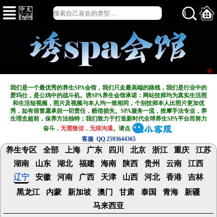
我们是一个最优秀的养生SPA会馆，我们只走最高端的路线，我们是行业中的
爱玛仕，是公鸡中的战斗机。诱SPA养生会馆承诺：网站技师均为真实生活照
和生活短视频，照片及视频与本人均一致相同，个别技师本人比照片更加优
秀，如有假冒愿承担一切责任，赔偿损失。SPA服务一流，按摩手法专业，养
生理念超前，保养方法独特；我们致力于打造新
时代全球养生SPA平台而努力
奋斗，
无需微信，无痕沟通
。请点
客服 QQ 2593644365
养生专区
全部
上海
广东
四川
北京
浙江
重庆
江苏
湖南
山东
湖北
福建
海南
陕西
贵州
云南
江西
辽宁
安徽
河南
广西
天津
山西
河北
香港
吉林
黑龙江
内蒙
新加坡
澳门
甘肃
泰国
青海
新疆
马来西亚