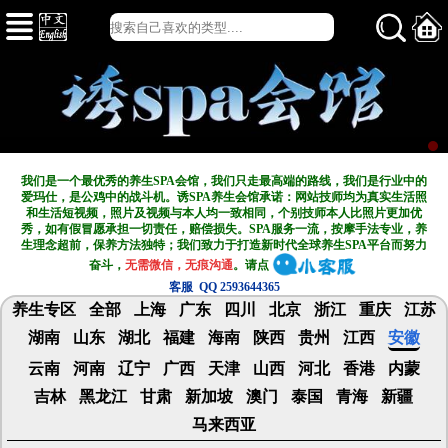
我们是一个最优秀的养生SPA会馆，我们只走最高端的路线，我们是行业中的
爱玛仕，是公鸡中的战斗机。诱SPA养生会馆承诺：网站技师均为真实生活照
和生活短视频，照片及视频与本人均一致相同，个别技师本人比照片更加优
秀，如有假冒愿承担一切责任，赔偿损失。SPA服务一流，按摩手法专业，养
生理念超前，保养方法独特；我们致力于打造新
时代全球养生SPA平台而努力
奋斗，
无需微信，无痕沟通
。请点
客服 QQ 2593644365
养生专区
全部
上海
广东
四川
北京
浙江
重庆
江苏
湖南
山东
湖北
福建
海南
陕西
贵州
江西
安徽
云南
河南
辽宁
广西
天津
山西
河北
香港
内蒙
吉林
黑龙江
甘肃
新加坡
澳门
泰国
青海
新疆
马来西亚