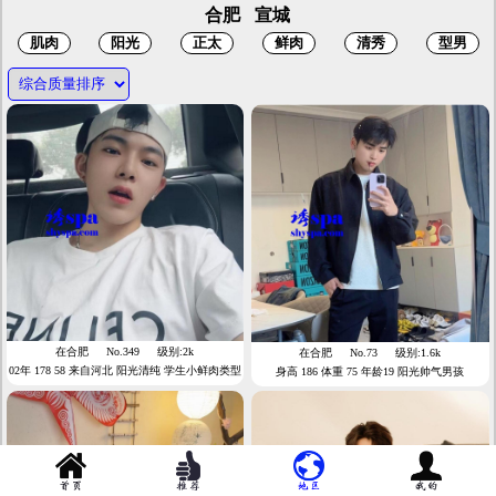
合肥
宣城
在合肥
No.349
级别:2k
在合肥
No.73
级别:1.6k
02年 178 58 来自河北 阳光清纯 学生小鲜肉类型
身高 186 体重 75 年龄19 阳光帅气男孩