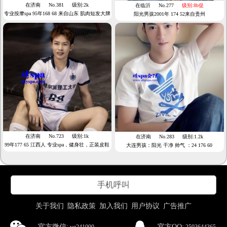
在济南
No.381
级别:2k
在临沂
No.277
级别:8b促
专业按摩spa 95年168 68 来自山东 肌肉短发大牌
阳光男孩2001年 174 52来自贵州
爷们
在济南
No.723
级别:1k
在济南
No.283
级别:1.2k
99年177 65 江西人 专业spa，健身壮，正装皮鞋
大连男孩：阳光 干净 帅气 ：24 176 60
丝袜类型
手机呼叫
关于我们
隐私政策
加入我们
用户协议
广告推广
官方微信:
官方QQ: