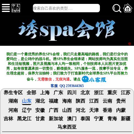
我们是一个最优秀的养生SPA会馆，我们只走最高端的路线，我们是行业中的
爱玛仕，是公鸡中的战斗机。诱SPA养生会馆承诺：网站技师均为真实生活照
和生活短视频，照片及视频与本人均一致相同，个别技师本人比照片更加优
秀，如有假冒愿承担一切责任，赔偿损失。SPA服务一流，按摩手法专业，养
生理念超前，保养方法独特；我们致力于打造新
时代全球养生SPA平台而努力
奋斗，
无需微信，无痕沟通
。请点
客服 QQ 2593644365
养生专区
全部
上海
广东
四川
北京
浙江
重庆
江苏
湖南
山东
湖北
福建
海南
陕西
江西
云南
贵州
河南
辽宁
安徽
广西
山西
河北
天津
香港
内蒙
吉林
黑龙江
甘肃
新加坡
澳门
泰国
宁夏
青海
新疆
马来西亚