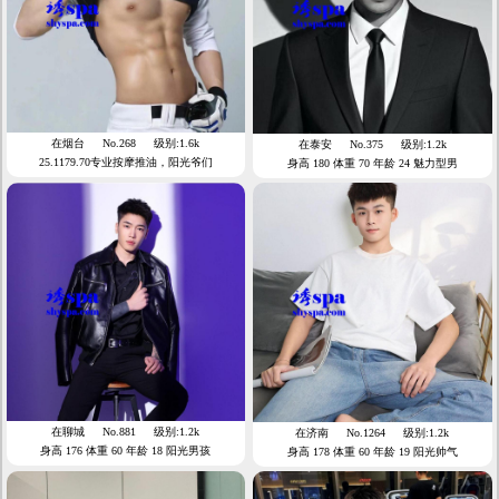
在烟台
No.268
级别:1.6k
在泰安
No.375
级别:1.2k
25.1179.70专业按摩推油，阳光爷们
身高 180 体重 70 年龄 24 魅力型男
在聊城
No.881
级别:1.2k
在济南
No.1264
级别:1.2k
身高 176 体重 60 年龄 18 阳光男孩
身高 178 体重 60 年龄 19 阳光帅气