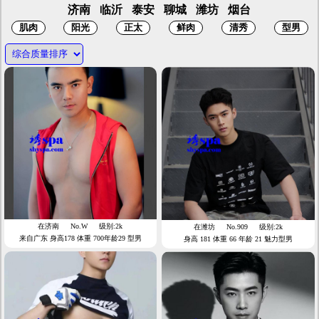
济南
临沂
泰安
聊城
潍坊
烟台
在济南
No.W
级别:2k
在潍坊
No.909
级别:2k
来自广东 身高178 体重 700年龄29 型男
身高 181 体重 66 年龄 21 魅力型男